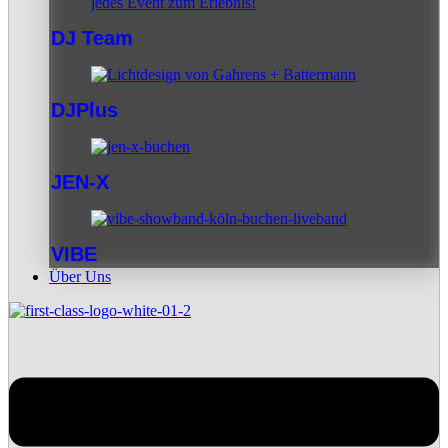
DJ Team
DJPlus
JEN-X
VIBE
Über Uns