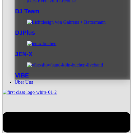
DJ Team
DJPlus
JEN-X
VIBE
Über Uns