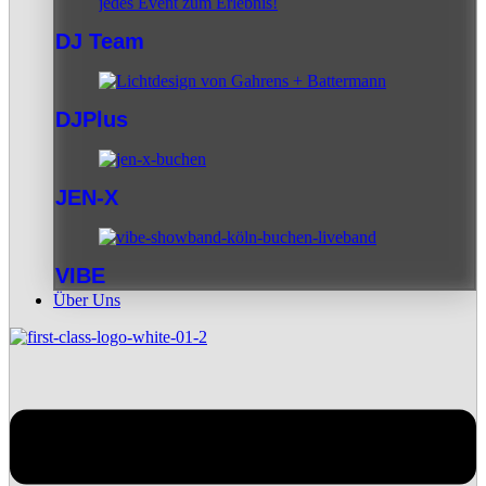
DJ Team
DJPlus
JEN-X
VIBE
Über Uns