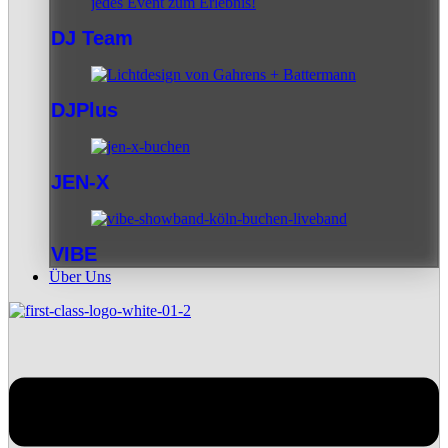
DJ Team
DJPlus
JEN-X
VIBE
Über Uns