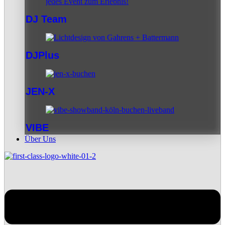
DJ Team
DJPlus
JEN-X
VIBE
Über Uns