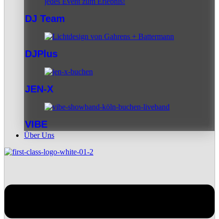
DJ Team
DJPlus
JEN-X
VIBE
Über Uns