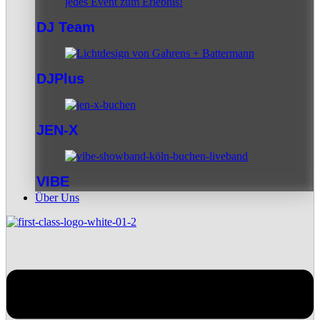
DJ Team
DJPlus
JEN-X
VIBE
Über Uns