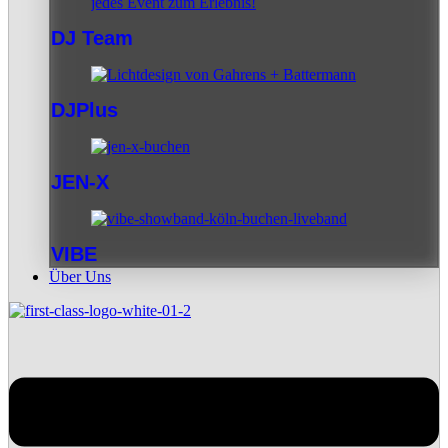
DJ Team
DJPlus
JEN-X
VIBE
Über Uns