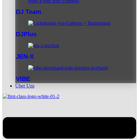
DJ Team
DJPlus
JEN-X
VIBE
Über Uns