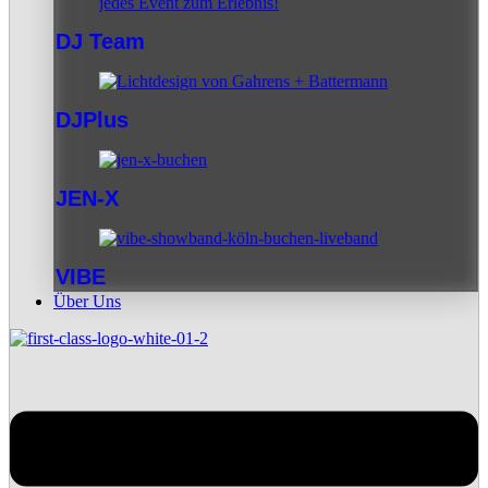
DJ Team
DJPlus
JEN-X
VIBE
Über Uns