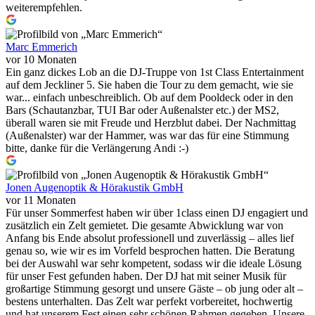
weiterempfehlen.
Marc Emmerich
vor 10 Monaten
Ein ganz dickes Lob an die DJ-Truppe von 1st Class Entertainment
auf dem Jeckliner 5. Sie haben die Tour zu dem gemacht, wie sie
war... einfach unbeschreiblich. Ob auf dem Pooldeck oder in den
Bars (Schautanzbar, TUI Bar oder Außenalster etc.) der MS2,
überall waren sie mit Freude und Herzblut dabei. Der Nachmittag
(Außenalster) war der Hammer, was war das für eine Stimmung
bitte, danke für die Verlängerung Andi :-)
Jonen Augenoptik & Hörakustik GmbH
vor 11 Monaten
Für unser Sommerfest haben wir über 1class einen DJ engagiert und
zusätzlich ein Zelt gemietet. Die gesamte Abwicklung war von
Anfang bis Ende absolut professionell und zuverlässig – alles lief
genau so, wie wir es im Vorfeld besprochen hatten. Die Beratung
bei der Auswahl war sehr kompetent, sodass wir die ideale Lösung
für unser Fest gefunden haben. Der DJ hat mit seiner Musik für
großartige Stimmung gesorgt und unsere Gäste – ob jung oder alt –
bestens unterhalten. Das Zelt war perfekt vorbereitet, hochwertig
und hat unserem Fest einen sehr schönen Rahmen gegeben. Unsere