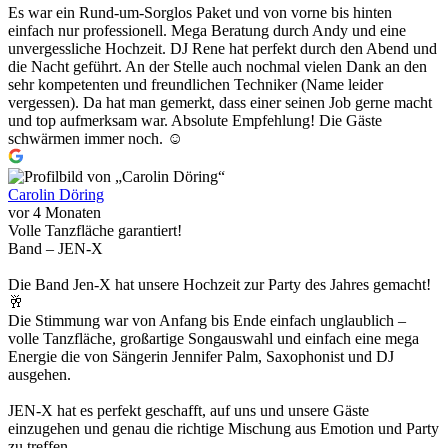
Es war ein Rund-um-Sorglos Paket und von vorne bis hinten
einfach nur professionell. Mega Beratung durch Andy und eine
unvergessliche Hochzeit. DJ Rene hat perfekt durch den Abend und
die Nacht geführt. An der Stelle auch nochmal vielen Dank an den
sehr kompetenten und freundlichen Techniker (Name leider
vergessen). Da hat man gemerkt, dass einer seinen Job gerne macht
und top aufmerksam war. Absolute Empfehlung! Die Gäste
schwärmen immer noch. ☺️
Carolin Döring
vor 4 Monaten
Volle Tanzfläche garantiert!
Band – JEN-X
Die Band Jen-X hat unsere Hochzeit zur Party des Jahres gemacht!
🥂
Die Stimmung war von Anfang bis Ende einfach unglaublich –
volle Tanzfläche, großartige Songauswahl und einfach eine mega
Energie die von Sängerin Jennifer Palm, Saxophonist und DJ
ausgehen.
JEN-X hat es perfekt geschafft, auf uns und unsere Gäste
einzugehen und genau die richtige Mischung aus Emotion und Party
zu treffen.