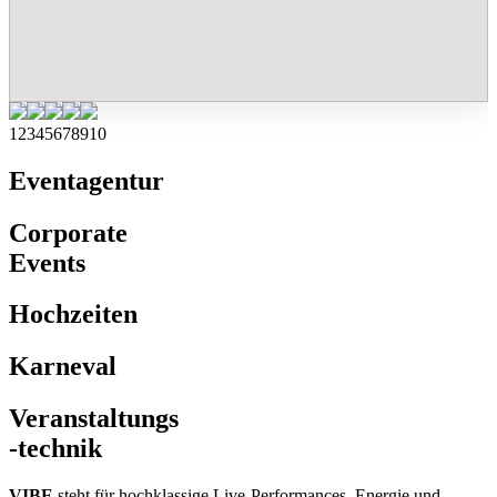
1
2
3
4
5
6
7
8
9
10
Eventagentur
Corporate
Events
Hochzeiten
Karneval
Veranstaltungs
-technik
VIBE
steht für hochklassige Live-Performances, Energie und