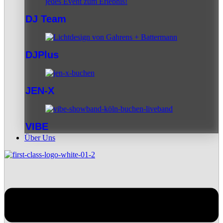
DJ Team
DJPlus
JEN-X
VIBE
Über Uns