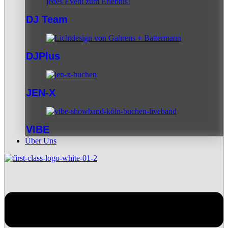
DJ Team
DJPlus
JEN-X
VIBE
Über Uns